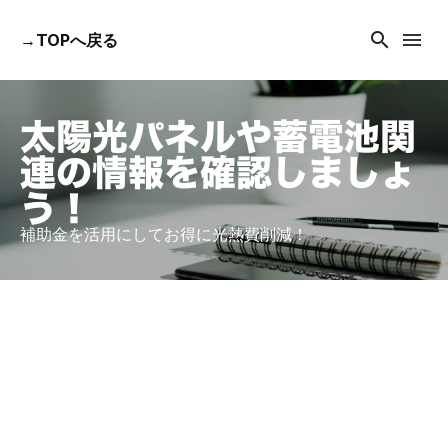
search
menu
→TOPへ戻る
太陽光パネルや蓄電池関
連の情報を確認しましょ
う！
補助金を活用にしてお得に光熱費削減！